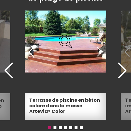
Terrasse de piscine en béton
Te
on
coloré dans la masse
im
o
Artevia® Color
Ar