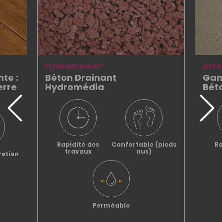
Hydromedia®
Arte
te :
Béton Drainant
Gam
erre
Hydromédia
Bét
Rapidité des
Confortable (pieds
Ra
travaux
nus)
retien
Perméable