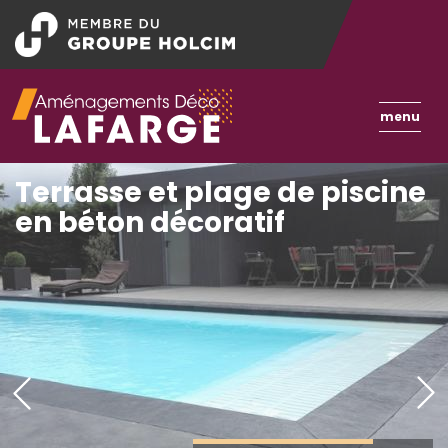
Aller
au
contenu
principal
Toggle
menu
naviga
Terrasse et plage de piscine
en béton décoratif