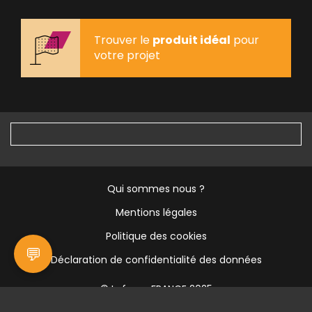
Trouver le
produit idéal
pour
votre projet
[Peid
Qui sommes nous ?
de
page]
Mentions légales
Menu
Politique des cookies
💬
Déclaration de confidentialité des données
© Lafarge FRANCE 2025