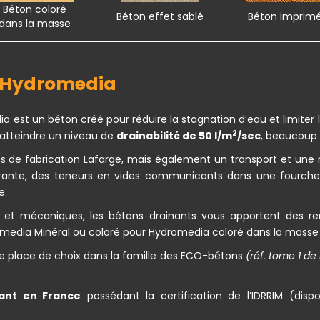
Béton coloré
Béton effet sablé
Béton imprim
dans la masse
Hydromedia
dia
est un béton créé pour réduire la stagnation d’eau et limiter 
2
atteindre un niveau de
drainabilité de 50 l/m
/sec
, beaucoup 
és de fabrication Lafarge, mais également un transport et un
ourante, des teneurs en vides communicants dans une fourchett
e.
s et mécaniques, les bétons drainants vous apportent des ren
omedia Minéral ou coloré pour Hydromedia coloré dans la masse 
e place de choix dans la famille des ECO-bétons
(réf. tome 1 de
nant en France
possédant la certification de l’IDRRIM (dis