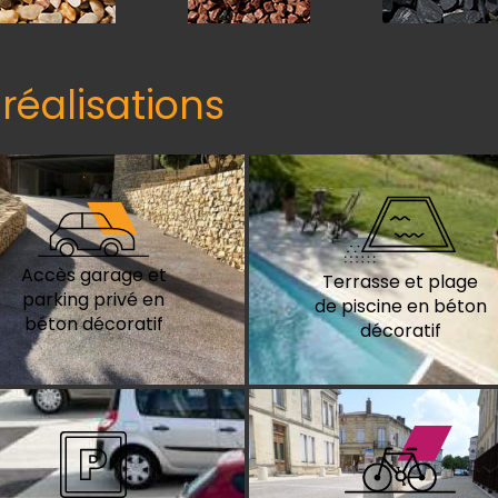
réalisations
Accès garage et
Terrasse et plage
parking privé en
de piscine en béton
béton décoratif
décoratif