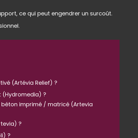
support, ce qui peut engendrer un surcoût.
sionnel.
ivé (Artévia Relief) ?
nt (Hydromedia) ?
n béton imprimé / matricé (Artevia
tevia) ?
i) ?