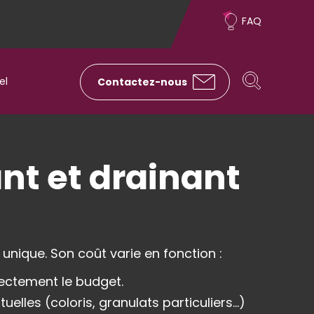
Sur-
FAQ
menu
Rechercher
Rechercher
el
Contactez-nous
nt et drainant
unique. Son coût varie en fonction :
directement le budget.
uelles (coloris, granulats particuliers…)