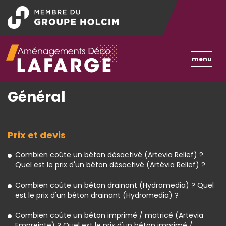
Aller
au
contenu
principal
Toggle
menu
naviga
Général
Prix et devis
Combien coûte un béton désactivé (Artevia Relief) ?
Quel est le prix d'un béton désactivé (Artévia Relief) ?
Combien coûte un béton drainant (Hydromedia) ? Quel
est le prix d'un béton drainant (Hydromedia) ?
Combien coûte un béton imprimé / matricé (Artevia
Empreinte) ? Quel est le prix d'un béton imprimé /