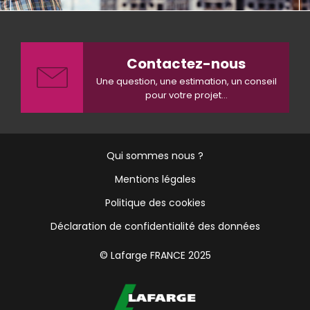
Contactez-nous
Une question, une estimation, un conseil
pour votre projet...
[Peid
Qui sommes nous ?
de
page]
Mentions légales
Menu
Politique des cookies
Déclaration de confidentialité des données
© Lafarge FRANCE 2025