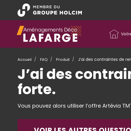
Aller
au
contenu
principal
Menu
principal
Votr
J’ai des contraintes de rem
Accueil
FAQ
Produit
J’ai des contrai
forte.
Vous pouvez alors utiliser l’offre Artévia T
VOIR LES AUTRES QUESTIO